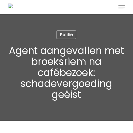
Menu
Skip
to
main
content
Politie
Agent aangevallen met
broeksriem na
cafébezoek:
schadevergoeding
geëist