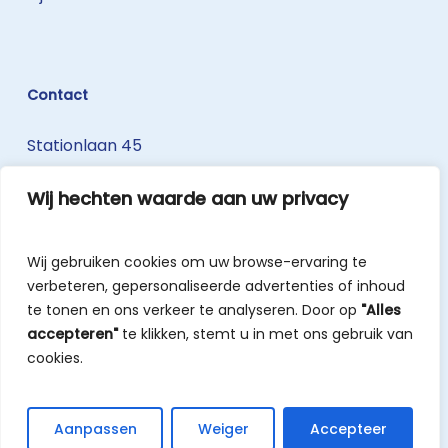
Contact
Stationlaan 45
3740 Bilzen-Hoeselt
Wij hechten waarde aan uw privacy
T: 089 50 20 30
W: www.belisius.be
Wij gebruiken cookies om uw browse-ervaring te
info@belisius.be
verbeteren, gepersonaliseerde advertenties of inhoud
te tonen en ons verkeer te analyseren. Door op
"Alles
accepteren"
te klikken, stemt u in met ons gebruik van
cookies.
© 2026 Advocaat van de politie - Belisius.
Aanpassen
Weiger
Accepteer