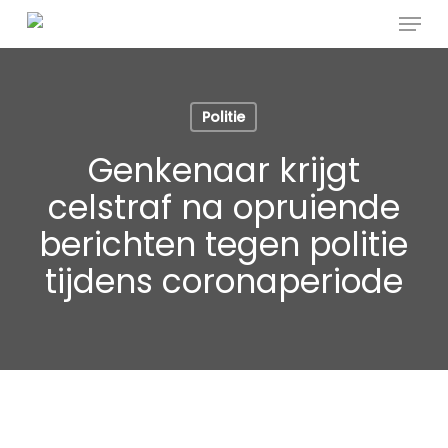
Menu
Skip
to
Close
main
Menu
content
Politie
Genkenaar krijgt
celstraf na opruiende
berichten tegen politie
tijdens coronaperiode