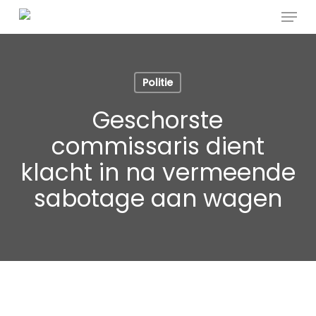
Menu
Skip
to
main
content
Politie
Geschorste
commissaris dient
klacht in na vermeende
sabotage aan wagen