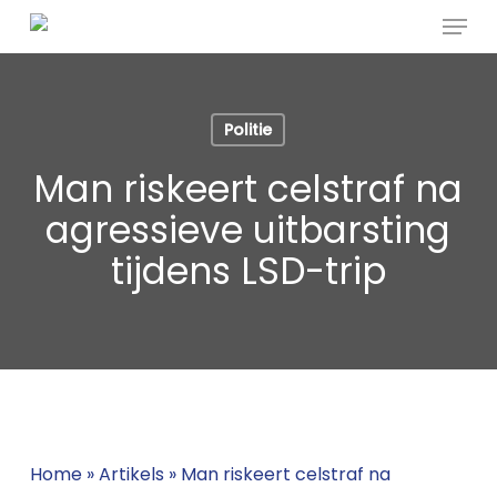
Menu
Skip
to
main
content
Politie
Man riskeert celstraf na
agressieve uitbarsting
tijdens LSD-trip
Home
»
Artikels
»
Man riskeert celstraf na