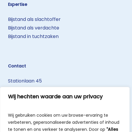
Expertise
Bijstand als slachtoffer
Bijstand als verdachte
Bijstand in tuchtzaken
Contact
Stationlaan 45
3740 Bilzen-Hoeselt
Wij hechten waarde aan uw privacy
T: 089 50 20 30
W: www.belisius.be
Wij gebruiken cookies om uw browse-ervaring te
info@belisius.be
verbeteren, gepersonaliseerde advertenties of inhoud
te tonen en ons verkeer te analyseren. Door op
"Alles