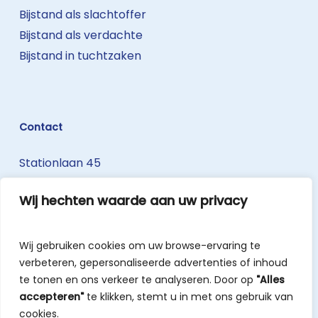
Bijstand als slachtoffer
Bijstand als verdachte
Bijstand in tuchtzaken
Contact
Stationlaan 45
3740 Bilzen-Hoeselt
Wij hechten waarde aan uw privacy
T: 089 50 20 30
W: www.belisius.be
Wij gebruiken cookies om uw browse-ervaring te
info@belisius.be
verbeteren, gepersonaliseerde advertenties of inhoud
te tonen en ons verkeer te analyseren. Door op
"Alles
accepteren"
te klikken, stemt u in met ons gebruik van
cookies.