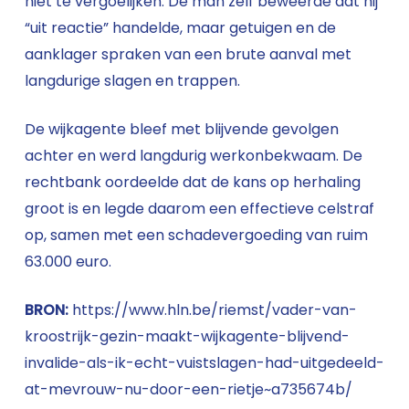
niet te vergoelijken. De man zelf beweerde dat hij
“uit reactie” handelde, maar getuigen en de
aanklager spraken van een brute aanval met
langdurige slagen en trappen.
De wijkagente bleef met blijvende gevolgen
achter en werd langdurig werkonbekwaam. De
rechtbank oordeelde dat de kans op herhaling
groot is en legde daarom een effectieve celstraf
op, samen met een schadevergoeding van ruim
63.000 euro.
BRON:
https://www.hln.be/riemst/vader-van-
kroostrijk-gezin-maakt-wijkagente-blijvend-
invalide-als-ik-echt-vuistslagen-had-uitgedeeld-
at-mevrouw-nu-door-een-rietje~a735674b/