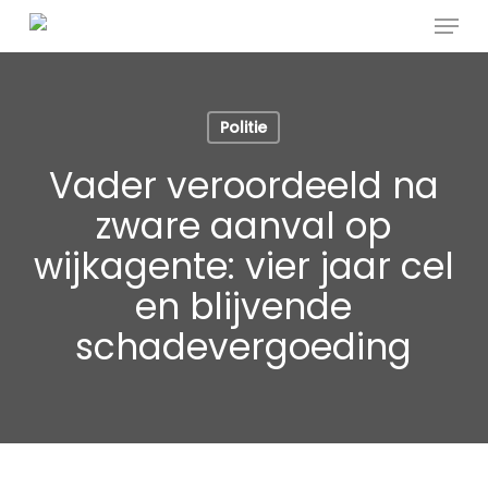
Menu
Skip
to
Close
main
Menu
content
Politie
Vader veroordeeld na
zware aanval op
wijkagente: vier jaar cel
en blijvende
schadevergoeding