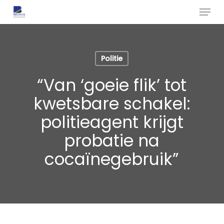
Menu
Skip
to
main
content
Politie
“Van ‘goeie flik’ tot
kwetsbare schakel:
politieagent krijgt
probatie na
cocaïnegebruik”