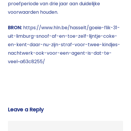
proefperiode van drie jaar aan duidelijke
voorwaarden houden.
BRON:
https://www.hln.be/hasselt/goeie-flik-31-
uit-limburg-snoof-af-en-toe-zelf-lijntje-coke-
en-kent-daar-nu-zijn-straf-voor-twee-kindjes-
nachtwerk-ook-voor-een-agent-is-dat-te-
veel~a63c8255/
Leave a Reply